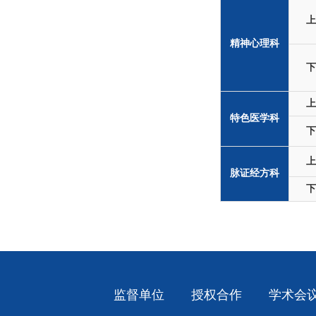
上
精神心理科
下
上
特色医学科
下
上
脉证经方科
下
监督单位
授权合作
学术会