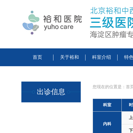
首页
关于裕和
科室介绍
特
您现在的位置是：
首
出诊信息
科室
时
上
内科
下