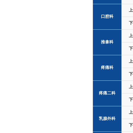
上
口腔科
下
上
推拿科
下
上
疼痛科
下
上
疼痛二科
下
上
乳腺外科
下