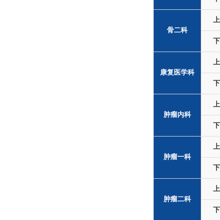
上
骨二科
下
上
康复医学科
下
上
肿瘤内科
下
上
肿瘤一科
下
上
肿瘤二科
下