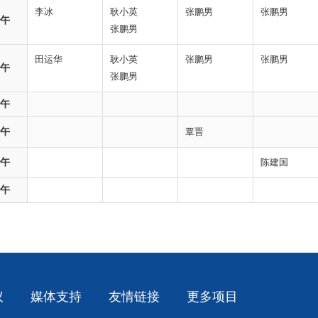
李冰
耿小英
张鹏男
张鹏男
午
张鹏男
田运华
耿小英
张鹏男
张鹏男
午
张鹏男
午
午
覃晋
午
陈建国
午
议
媒体支持
友情链接
更多项目