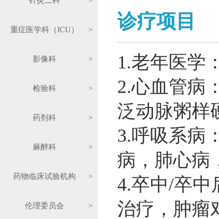
针灸二科
>
诊疗项目
重症医学科（ICU）
>
1.老年医学
影像科
>
2.心血管
检验科
>
泛动脉粥样
药剂科
>
3.呼吸系
麻醉科
>
病，肺心病
药物临床试验机构
>
4.卒中/卒
治疗，肿瘤
伦理委员会
>