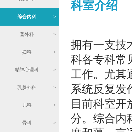
科室介绍
综合内科
>
普外科
>
拥有一支技
妇科
>
科各专科常
精神心理科
>
工作。尤其
系统反复发
乳腺外科
>
目前科室开
儿科
>
分。综合内
骨科
>